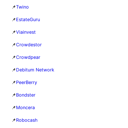
📌
Twino
📌
EstateGuru
📌
Viainvest
📌
Crowdestor
📌
Crowdpear
📌
Debitum Network
📌
PeerBerry
📌
Bondster
📌
Moncera
📌
Robocash