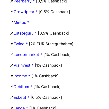
📌
Peerberry *
[0,5% Cashback]
📌
Crowdpear *
[0,5% Cashback]
📌
Mintos *
📌
Estateguru *
[0,5% Cashback]
📌
Twino *
[20 EUR Startguthaben]
📌
Lendermarket *
[1% Cashback]
📌
Viainvest *
[1% Cashback]
📌
Income *
[1% Cashback]
📌
Debitum *
[1% Cashback]
📌
Esketit *
[0,5% Cashback]
📌
Lande *
[1% Cashback]