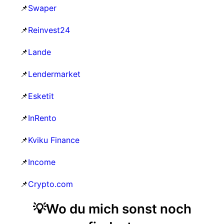
📌
Swaper
📌
Reinvest24
📌
Lande
📌
Lendermarket
📌
Esketit
📌
InRento
📌
Kviku Finance
📌
Income
📌
Crypto.com
💡Wo du mich sonst noch