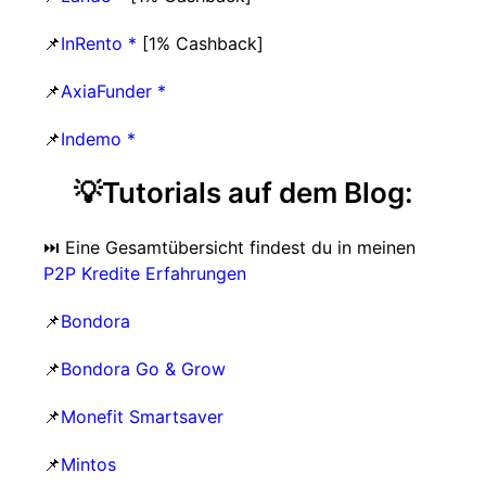
📌
InRento *
[1% Cashback]
📌
AxiaFunder *
📌
Indemo *
💡Tutorials auf dem Blog:
⏭️ Eine Gesamtübersicht findest du in meinen
P2P Kredite Erfahrungen
📌
Bondora
📌
Bondora Go & Grow
📌
Monefit Smartsaver
📌
Mintos