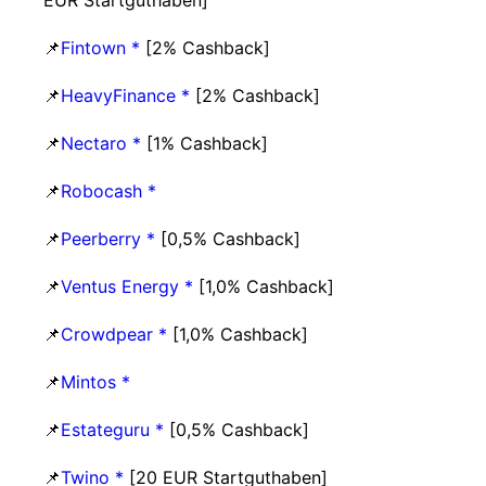
EUR Startguthaben]
📌
Fintown *
[2% Cashback]
📌
HeavyFinance *
[2% Cashback]
📌
Nectaro *
[1% Cashback]
📌
Robocash *
📌
Peerberry *
[0,5% Cashback]
📌
Ventus Energy *
[1,0% Cashback]
📌
Crowdpear *
[1,0% Cashback]
📌
Mintos *
📌
Estateguru *
[0,5% Cashback]
📌
Twino *
[20 EUR Startguthaben]