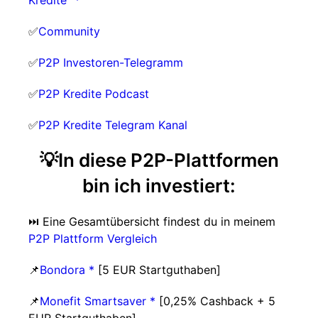
Kredite" *
✅
Community
✅
P2P Investoren-Telegramm
✅
P2P Kredite Podcast
✅
P2P Kredite Telegram Kanal
💡In diese P2P-Plattformen
bin ich investiert:
⏭️ Eine Gesamtübersicht findest du in meinem
P2P Plattform Vergleich
📌
Bondora *
[5 EUR Startguthaben]
📌
Monefit Smartsaver *
[0,25% Cashback + 5