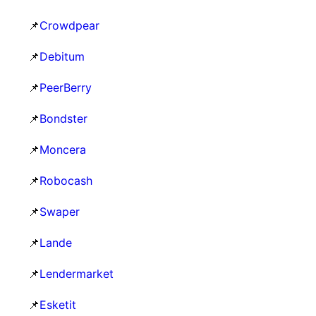
📌
Crowdpear
📌
Debitum
📌
PeerBerry
📌
Bondster
📌
Moncera
📌
Robocash
📌
Swaper
📌
Lande
📌
Lendermarket
📌
Esketit