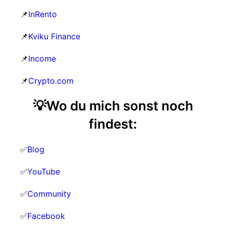
📌
InRento
📌
Kviku Finance
📌
Income
📌
Crypto.com
💡Wo du mich sonst noch
findest:
✅
Blog
✅
YouTube
✅
Community
✅
Facebook