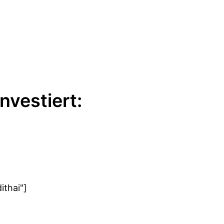
nvestiert:
ithai"]