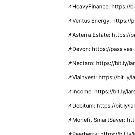
📌HeavyFinance: https://b
📌Ventus Energy: https:/
📌Asterra Estate: https:/
📌Devon: https://passive
📌Nectaro: https://bit.ly/
📌Viainvest: https://bit.ly
📌Income: https://bit.ly/l
📌Debitum: https://bit.ly/
📌Monefit SmartSaver: htt
📌Peerberry: https://bit.l