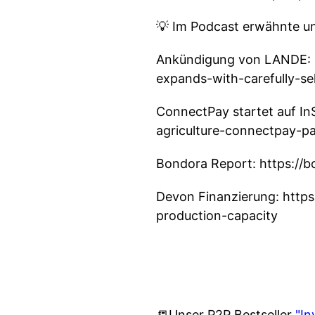
💡 Im Podcast erwähnte un
Ankündigung von LANDE: h
expands-with-carefully-se
ConnectPay startet auf InSo
agriculture-connectpay-p
Bondora Report: https://
Devon Finanzierung: https
production-capacity
📒Unser P2P Bestseller
"In