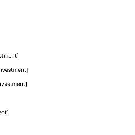
estment]
Investment]
Investment]
ent]