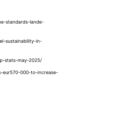
me-standards-lande-
l-sustainability-in-
up-stats-may-2025/
s-eur570-000-to-increase-