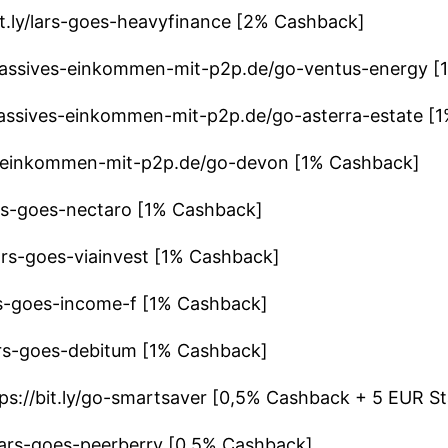
it.ly/lars-goes-heavyfinance [2% Cashback]
/passives-einkommen-mit-p2p.de/go-ventus-energy 
/passives-einkommen-mit-p2p.de/go-asterra-estate [
s-einkommen-mit-p2p.de/go-devon [1% Cashback]
lars-goes-nectaro [1% Cashback]
/lars-goes-viainvest [1% Cashback]
ars-goes-income-f [1% Cashback]
lars-goes-debitum [1% Cashback]
ps://bit.ly/go-smartsaver [0,5% Cashback + 5 EUR S
y/lars-goes-peerberry [0,5% Cashback]