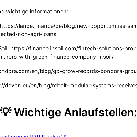
d wichtige Informationen:
ttps://lande.finance/de/blog/new-opportunities-sa
lected-non-agri-loans
il: https://finance.insoil.com/fintech-solutions-prope
artners-with-green-finance-company-insoil/
bondora.com/en/blog/go-grow-records-bondora-gro
://devon.eu/en/blog/rebalt-modular-systems-receive
💡 Wichtige Anlaufstellen:
vestieren in P2P Kredite" *