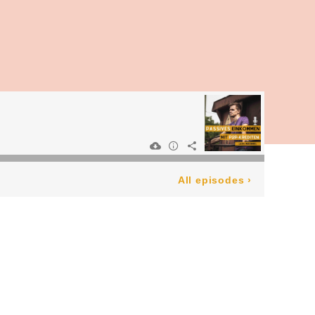
All episodes
›