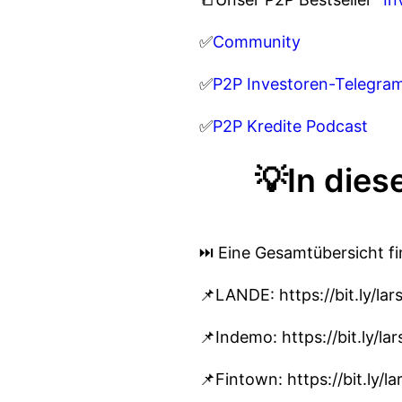
✅
Community
✅
P2P Investoren-Telegr
✅
P2P Kredite Podcast
💡In dies
⏭️ Eine Gesamtübersicht f
📌LANDE: https://bit.ly/l
📌Indemo: https://bit.ly/
📌Fintown: https://bit.ly/