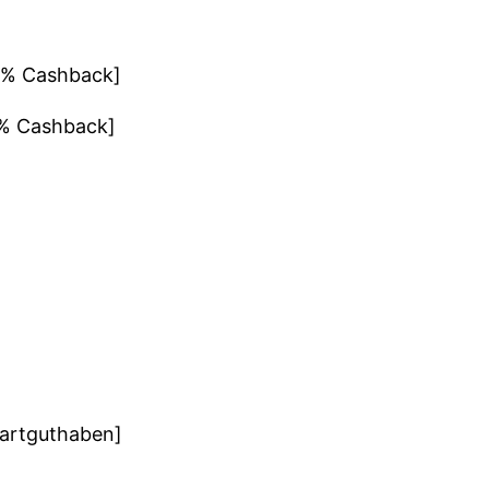
[1% Cashback]
1% Cashback]
tartguthaben]